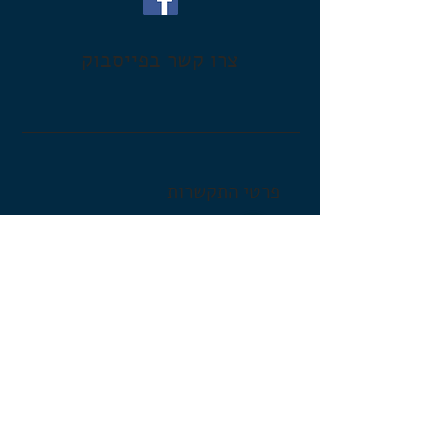
צרו קשר בפייסבוק
פרטי התקשרות
053-5442883
gal@galtax.co.il
לחצו לשליחת הודעת וואצאפ